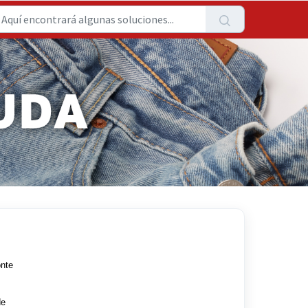
onte
de