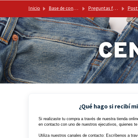
Ir al contenido principal
Inicio
Base de conocimientos
Preguntas frecuentes Levis PE
Post
¿Qué hago si recibí 
Si realizaste tu compra a través de nuestra tienda onlin
en contacto con uno de nuestros ejecutivos, quienes te
Utiliza nuestros canales de contacto: Escríbenos a tra