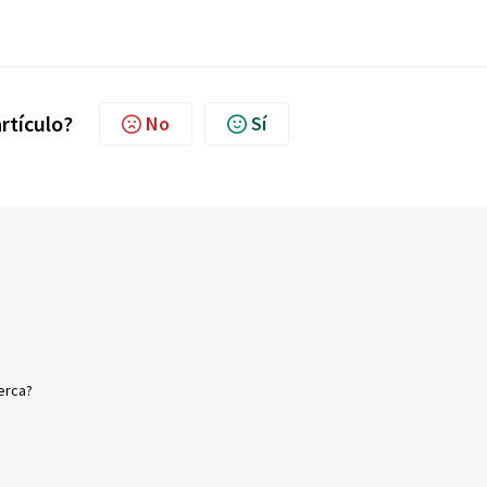
artículo?
No
Sí
erca?