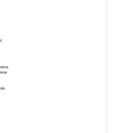
s;
ctura,
biese
sto