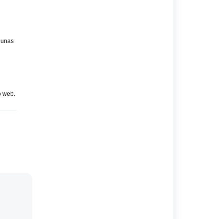
e unas
o web.