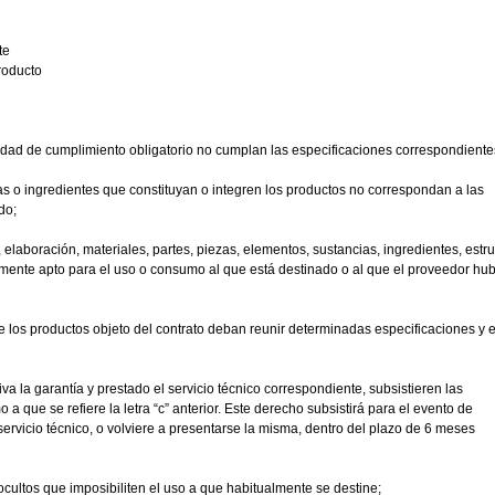
te
roducto
dad de cumplimiento obligatorio no cumplan las especificaciones correspondiente
as o ingredientes que constituyan o integren los productos no correspondan a las
do;
elaboración, materiales, partes, piezas, elementos, sustancias, ingredientes, estru
amente apto para el uso o consumo al que está destinado o al que el proveedor hu
los productos objeto del contrato deban reunir determinadas especificaciones y e
 la garantía y prestado el servicio técnico correspondiente, subsistieren las
a que se refiere la letra “c” anterior. Este derecho subsistirá para el evento de
 servicio técnico, o volviere a presentarse la misma, dentro del plazo de 6 meses
ocultos que imposibiliten el uso a que habitualmente se destine;