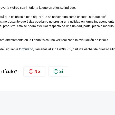
oyería y otros sea inferior a la que en ellos se indique.
erará que es un solo bien aquel que se ha vendido como un todo, aunque esté
os, no obstante que éstas puedan o no prestar una utilidad en forma independient
 del producto, ésta se podrá efectuar respecto de una unidad, parte, pieza o módulo,
ará directamente en la tienda física una vez realizada la evaluación de la falla.
 del siguiente
formulario
, llámanos al +5117096081, o utiliza el chat de nuestro siti
artículo?
No
Sí